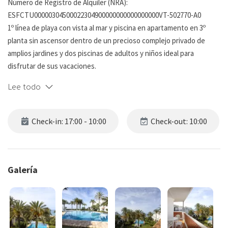
Número de Registro de Alquiler (NRA):
ESFCTU00000304500022304900000000000000000VT-502770-A0
1º línea de playa con vista al mar y piscina en apartamento en 3º
planta sin ascensor dentro de un precioso complejo privado de
amplios jardines y dos piscinas de adultos y niños ideal para
disfrutar de sus vacaciones.
Lee todo
El apartamento pertenece a la atractiva y bien mantenida
urbanización ALBATROS con ambiente acogedor y familiar.
Check-in: 17:00 - 10:00
Check-out: 10:00
El residencial está completamente vallado en el perímetro con
acceso directo a la playa les Bovetes en km 3,5 Les Marines cuenta
con plaza de parking en superficie.
Galería
Accedemos al apartamento desde la terraza privada con vistas al
mar y piscina con orientación norte. Una puerta de acceso nos da
paso al apartamento , donde encontramos el baño con bañera y
justo en frente el lavadero muy equipado con lo necesario para