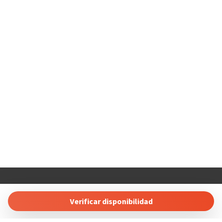
NOTA IMPORTANTE: ESTA PROPIEDAD POR NORMATIVA DE LA
COMUNIDAD Y LA PROPIEDAD TIENE RESTRINGIDAS LAS
RESERVAS A GRUPOS DE GENTE JOVEN.
VT-502770-A
COSTABLANCARENT AND SALES. SL
Calle Carlos Senti 23 03700 Dénia, Alicante, Spain
Verificar disponibilidad
Tel: +34 865689257