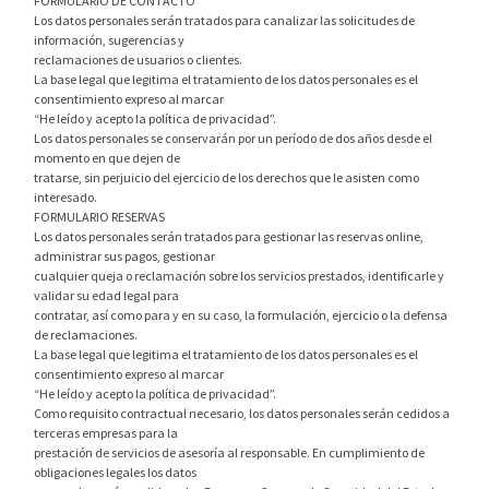
FORMULARIO DE CONTACTO
Los datos personales serán tratados para canalizar las solicitudes de
información, sugerencias y
reclamaciones de usuarios o clientes.
La base legal que legitima el tratamiento de los datos personales es el
consentimiento expreso al marcar
“He leído y acepto la política de privacidad”.
Los datos personales se conservarán por un período de dos años desde el
momento en que dejen de
tratarse, sin perjuicio del ejercicio de los derechos que le asisten como
interesado.
FORMULARIO RESERVAS
Los datos personales serán tratados para gestionar las reservas online,
administrar sus pagos, gestionar
cualquier queja o reclamación sobre los servicios prestados, identificarle y
validar su edad legal para
contratar, así como para y en su caso, la formulación, ejercicio o la defensa
de reclamaciones.
La base legal que legitima el tratamiento de los datos personales es el
consentimiento expreso al marcar
“He leído y acepto la política de privacidad”.
Como requisito contractual necesario, los datos personales serán cedidos a
terceras empresas para la
prestación de servicios de asesoría al responsable. En cumplimiento de
obligaciones legales los datos