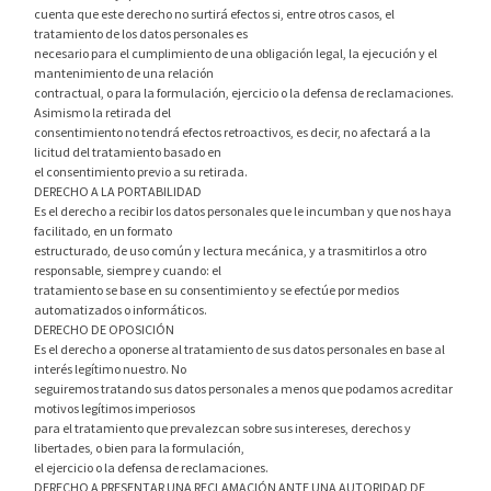
cuenta que este derecho no surtirá efectos si, entre otros casos, el
tratamiento de los datos personales es
necesario para el cumplimiento de una obligación legal, la ejecución y el
mantenimiento de una relación
contractual, o para la formulación, ejercicio o la defensa de reclamaciones.
Asimismo la retirada del
consentimiento no tendrá efectos retroactivos, es decir, no afectará a la
licitud del tratamiento basado en
el consentimiento previo a su retirada.
DERECHO A LA PORTABILIDAD
Es el derecho a recibir los datos personales que le incumban y que nos haya
facilitado, en un formato
estructurado, de uso común y lectura mecánica, y a trasmitirlos a otro
responsable, siempre y cuando: el
tratamiento se base en su consentimiento y se efectúe por medios
automatizados o informáticos.
DERECHO DE OPOSICIÓN
Es el derecho a oponerse al tratamiento de sus datos personales en base al
interés legítimo nuestro. No
seguiremos tratando sus datos personales a menos que podamos acreditar
motivos legítimos imperiosos
para el tratamiento que prevalezcan sobre sus intereses, derechos y
libertades, o bien para la formulación,
el ejercicio o la defensa de reclamaciones.
DERECHO A PRESENTAR UNA RECLAMACIÓN ANTE UNA AUTORIDAD DE