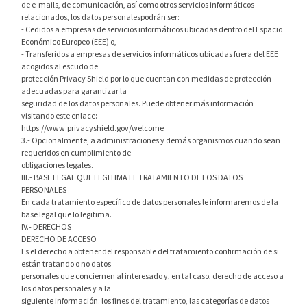
de e-mails, de comunicación, así como otros servicios informáticos
relacionados, los datos personalespodrán ser:
- Cedidos a empresas de servicios informáticos ubicadas dentro del Espacio
Económico Europeo (EEE) o,
- Transferidos a empresas de servicios informáticos ubicadas fuera del EEE
acogidos al escudo de
protección Privacy Shield por lo que cuentan con medidas de protección
adecuadas para garantizar la
seguridad de los datos personales. Puede obtener más información
visitando este enlace:
https://www.privacyshield.gov/welcome
3.- Opcionalmente, a administraciones y demás organismos cuando sean
requeridos en cumplimiento de
obligaciones legales.
III.- BASE LEGAL QUE LEGITIMA EL TRATAMIENTO DE LOS DATOS
PERSONALES
En cada tratamiento específico de datos personales le informaremos de la
base legal que lo legitima.
IV.- DERECHOS
DERECHO DE ACCESO
Es el derecho a obtener del responsable del tratamiento confirmación de si
están tratando o no datos
personales que conciernen al interesado y, en tal caso, derecho de acceso a
los datos personales y a la
siguiente información: los fines del tratamiento, las categorías de datos