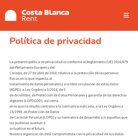
Política de privacidad
La presente política de privacidad es conforme al Reglamento (UE) 2016/679
del Parlamento Europeo y del
Consejo, de 27 de abril de 2016, relativo a la protección de las personas
físicas en lo que respecta al
tratamiento de datos personales y a la libre circulación de estos datos
(RGPD), a Ley Orgánica 3/2018, de 5
de diciembre, de Protección de Datos Personales y garantía de los derechos
digitales (LOPDGDD), así como
en lo que no resulte contrario a la normativa indicada, a la Ley Orgánica
15/1999, de Protección de Datos
de Carácter Personal (LOPD) y su normativa de desarrollo, y/o aquellas que
las pudieran sustituir o
actualizar en el futuro.
Nuestra organización está comprometida con la privacidad de sus datos