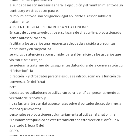
algunos casos son necesarias para la ejecución y el mantenimiento de un
contrato y en otros casos para el
cumplimiento de una obligación legal aplicable al responsable del
tratamiento.
ASISTENTE DIGITAL – “CHATBOT” o “CHAT ONLINE”
En caso de que esta web utilice el software de chat online, proporcionado
como autoservicio para
facilitar a los usuarios una respuesta adecuada y rápida a preguntas
habituales y en mejorar los
servicios de atención al consumidor para el beneficio de los usuarios que
visitan el sitio web, se
someterán a tratamiento los siguientes datos durante la conversación con
el “chat bot”: la
dirección IP y otros datos personales que se introduzcan en la función de
conversación del “chat
bot”.
Los datos recopilados no se utilizarán para identificar personalmente al
visitante del sitio web, y
no se fusionarán con datos personales sobre el portador del seudónimo, a
menos que los datos
personales se proporcionen voluntariamente al utilizar el chat online.
El fundamento jurídico de este tratamiento se establece en el artículo 6,
apartado 1, letra f) del
RGPD.