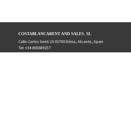
COSTABLANCARENT AND SALES. SL
Calle Carlos Senti 23 03700 Dénia, Alicante, Spain
Tel: +34 865689257
Gestiona Reserva
Términos y condiciones
Política de privacidad
Síguenos en redes sociales
Powered by