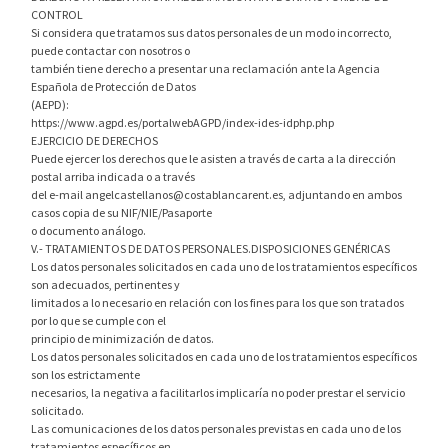
CONTROL
Si considera que tratamos sus datos personales de un modo incorrecto,
puede contactar con nosotros o
también tiene derecho a presentar una reclamación ante la Agencia
Española de Protección de Datos
(AEPD):
https://www.agpd.es/portalwebAGPD/index-ides-idphp.php
EJERCICIO DE DERECHOS
Puede ejercer los derechos que le asisten a través de carta a la dirección
postal arriba indicada o a través
del e-mail
angelcastellanos@costablancarent.es
, adjuntando en ambos
casos copia de su NIF/NIE/Pasaporte
o documento análogo.
V.- TRATAMIENTOS DE DATOS PERSONALES.DISPOSICIONES GENÉRICAS
Los datos personales solicitados en cada uno de los tratamientos específicos
son adecuados, pertinentes y
limitados a lo necesario en relación con los fines para los que son tratados
por lo que se cumple con el
principio de minimización de datos.
Los datos personales solicitados en cada uno de los tratamientos específicos
son los estrictamente
necesarios, la negativa a facilitarlos implicaría no poder prestar el servicio
solicitado.
Las comunicaciones de los datos personales previstas en cada uno de los
tratamientos específicos en