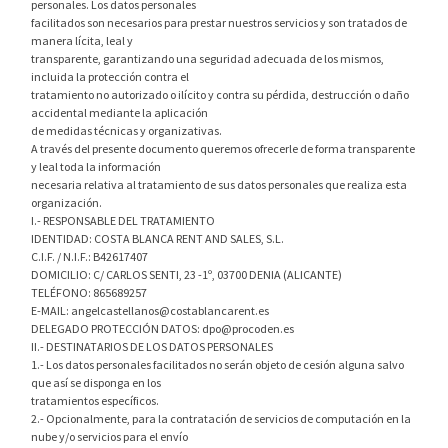
personales. Los datos personales
facilitados son necesarios para prestar nuestros servicios y son tratados de
manera lícita, leal y
transparente, garantizando una seguridad adecuada de los mismos,
incluida la protección contra el
tratamiento no autorizado o ilícito y contra su pérdida, destrucción o daño
accidental mediante la aplicación
de medidas técnicas y organizativas.
A través del presente documento queremos ofrecerle de forma transparente
y leal toda la información
necesaria relativa al tratamiento de sus datos personales que realiza esta
organización.
I.- RESPONSABLE DEL TRATAMIENTO
IDENTIDAD: COSTA BLANCA RENT AND SALES, S.L.
C.I.F. / N.I.F.: B42617407
DOMICILIO: C/ CARLOS SENTI, 23 -1º, 03700 DENIA (ALICANTE)
TELÉFONO: 865689257
E-MAIL:
angelcastellanos@costablancarent.es
DELEGADO PROTECCIÓN DATOS:
dpo@procoden.es
II.- DESTINATARIOS DE LOS DATOS PERSONALES
1.- Los datos personales facilitados no serán objeto de cesión alguna salvo
que así se disponga en los
tratamientos específicos.
2.- Opcionalmente, para la contratación de servicios de computación en la
nube y/o servicios para el envío