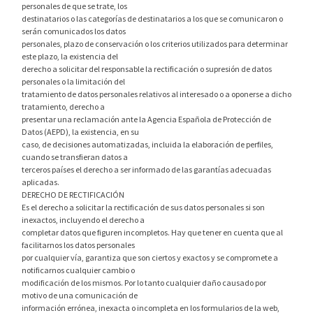
personales de que se trate, los
destinatarios o las categorías de destinatarios a los que se comunicaron o
serán comunicados los datos
personales, plazo de conservación o los criterios utilizados para determinar
este plazo, la existencia del
derecho a solicitar del responsable la rectificación o supresión de datos
personales o la limitación del
tratamiento de datos personales relativos al interesado o a oponerse a dicho
tratamiento, derecho a
presentar una reclamación ante la Agencia Española de Protección de
Datos (AEPD), la existencia, en su
caso, de decisiones automatizadas, incluida la elaboración de perfiles,
cuando se transfieran datos a
terceros países el derecho a ser informado de las garantías adecuadas
aplicadas.
DERECHO DE RECTIFICACIÓN
Es el derecho a solicitar la rectificación de sus datos personales si son
inexactos, incluyendo el derecho a
completar datos que figuren incompletos. Hay que tener en cuenta que al
facilitarnos los datos personales
por cualquier vía, garantiza que son ciertos y exactos y se compromete a
notificarnos cualquier cambio o
modificación de los mismos. Por lo tanto cualquier daño causado por
motivo de una comunicación de
información errónea, inexacta o incompleta en los formularios de la web,