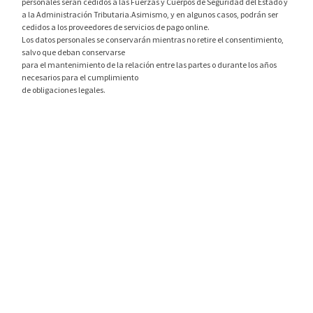
personales serán cedidos a las Fuerzas y Cuerpos de Seguridad del Estado y
a la Administración Tributaria.Asimismo, y en algunos casos, podrán ser
cedidos a los proveedores de servicios de pago online.
Los datos personales se conservarán mientras no retire el consentimiento,
salvo que deban conservarse
para el mantenimiento de la relación entre las partes o durante los años
necesarios para el cumplimiento
de obligaciones legales.