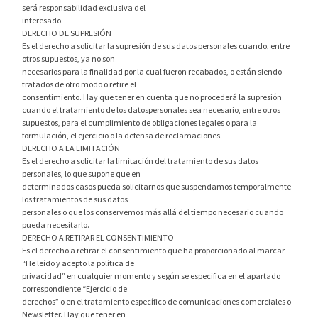
será responsabilidad exclusiva del
interesado.
DERECHO DE SUPRESIÓN
Es el derecho a solicitar la supresión de sus datos personales cuando, entre
otros supuestos, ya no son
necesarios para la finalidad por la cual fueron recabados, o están siendo
tratados de otro modo o retire el
consentimiento. Hay que tener en cuenta que no procederá la supresión
cuando el tratamiento de los datospersonales sea necesario, entre otros
supuestos, para el cumplimiento de obligaciones legales o para la
formulación, el ejercicio o la defensa de reclamaciones.
DERECHO A LA LIMITACIÓN
Es el derecho a solicitar la limitación del tratamiento de sus datos
personales, lo que supone que en
determinados casos pueda solicitarnos que suspendamos temporalmente
los tratamientos de sus datos
personales o que los conservemos más allá del tiempo necesario cuando
pueda necesitarlo.
DERECHO A RETIRAR EL CONSENTIMIENTO
Es el derecho a retirar el consentimiento que ha proporcionado al marcar
“He leído y acepto la política de
privacidad” en cualquier momento y según se especifica en el apartado
correspondiente “Ejercicio de
derechos” o en el tratamiento específico de comunicaciones comerciales o
Newsletter. Hay que tener en