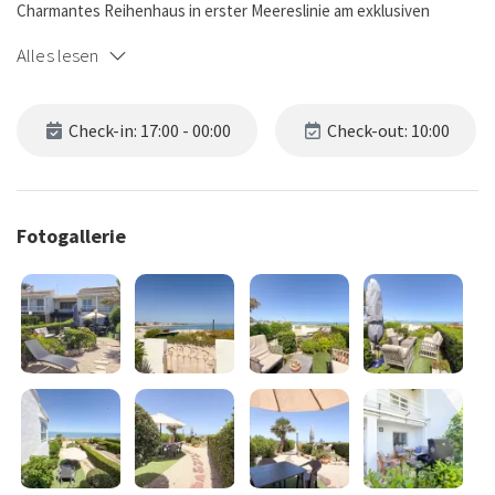
Charmantes Reihenhaus in erster Meereslinie am exklusiven
Strand Playa de la Almadraba in Dénia – ideal für alle, die Ruhe,
Alles lesen
Komfort und direkten Zugang zum Mittelmeer suchen.
Das Haus verfügt über einen großzügigen privaten Garten von ca.
Check-in: 17:00 - 00:00
Check-out: 10:00
100 m² mit Chill-out-Bereich, Terrasse und Grill – perfekt für
entspannte Stunden mit Familie und Freunden unter freiem
Himmel.
Fotogallerie
Im Erdgeschoss befindet sich ein klimatisierter Wohn- und
Essbereich mit Smart-TV, Highspeed-WLAN, einem Schlafsofa für
eine Person sowie einem Esstisch für sechs Personen. Die voll
ausgestattete Küche bietet alles, was Sie für einen angenehmen
Aufenthalt benötigen. Außerdem gibt es ein modernes
Badezimmer mit Dusche sowie ein Schlafzimmer mit zwei
Einzelbetten, Klimaanlage und großzügigem Stauraum.
Im Obergeschoss erwartet Sie eine helle Master-Suite mit eigenem