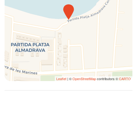
Tisch und Stühle
Töpfe und Pfannen
Unabhängige Heizung / Klimaanlage
Vollständige Küche
Waschmaschine
Web-TV
Willkommenspaket
Wohnzimmer
Mountain View
Ocean View
Leaflet
| ©
OpenStreetMap
contributors ©
CARTO