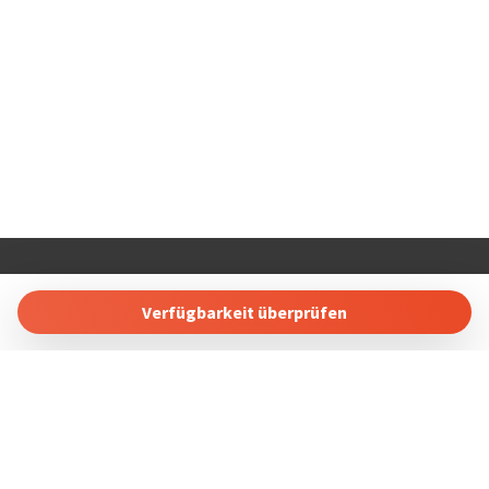
COSTABLANCARENT AND SALES. SL
Calle Carlos Senti 23 03700 Dénia, Alicante, Spain
Verfügbarkeit überprüfen
Tel: +34 865689257
Buchung Verwalten
Geschäftsbedingungen
Datenschutzbestimmungen
Folgen Sie uns in sozialen Netzwerken