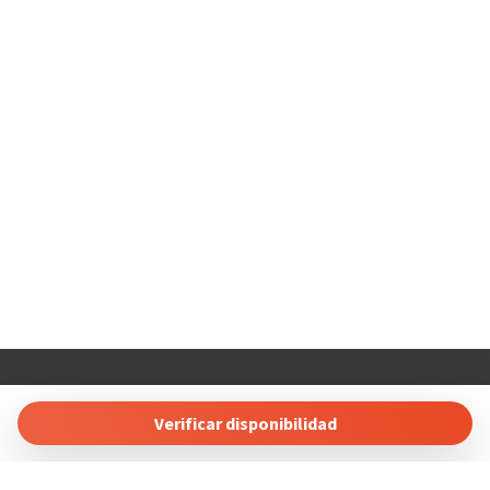
COSTABLANCARENT AND SALES. SL
Calle Carlos Senti 23 03700 Dénia, Alicante, Spain
Verificar disponibilidad
Tel: +34 865689257