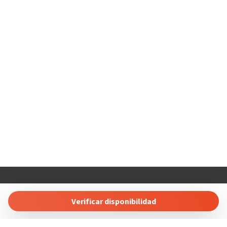
COSTABLANCARENT AND SALES. SL
Calle Carlos Senti 23 03700 Dénia, Alicante, Spain
Verificar disponibilidad
Tel: +34 865689257