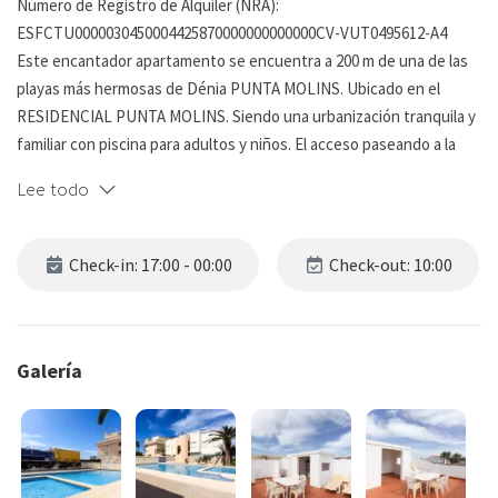
Número de Registro de Alquiler (NRA):
ESFCTU0000030450004425870000000000000CV-VUT0495612-A4
Este encantador apartamento se encuentra a 200 m de una de las
playas más hermosas de Dénia PUNTA MOLINS. Ubicado en el
RESIDENCIAL PUNTA MOLINS. Siendo una urbanización tranquila y
familiar con piscina para adultos y niños. El acceso paseando a la
playa se realiza en pocos minutos sin necesidad de cruzar la
Lee todo
carretera de les marines a través de la salida por Carrer Mar Caspia.
El Apartamento se ubica en un primer piso sin ascensor . Tiene un
Check-in: 17:00 - 00:00
Check-out: 10:00
diseño particularmente ordenado, de calidad y muy cómodo. Los
diferentes espacios son luminosos y acogedores. El aire
acondicionado con splitter esta ubicado en el salón.
Galería
Dos dormitorios uno con cama de matrimonio y otra habitación
doble con cama nido. , un salón / comedor, una cocina, un baño con
bañera y una cocina americana conforman este apartamento en
una sola planta.