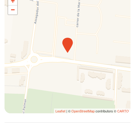
+
Platos
−
Ropa de cama
Sala de estar
Sillas de comedor
Ventilador de techo
Vistas a las montañas
Web TV
WiFi de alta velocidad
Leaflet
| ©
OpenStreetMap
contributors ©
CARTO