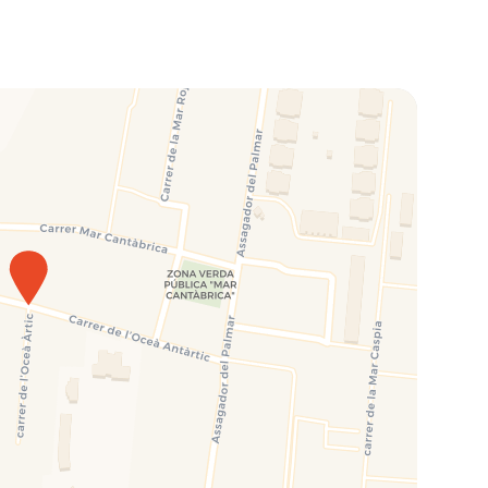
 una vacanza perfetta in famiglia:
ezzare dalla brezza marina e godetevi il relax della Costa Blanca.
a e rinnovata spiaggia di Els Molins, una delle più belle spiagge