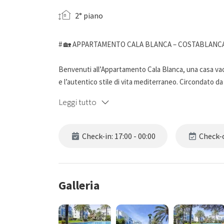
2° piano
# 🏡 APPARTAMENTO CALA BLANCA – COSTABLAN
Benvenuti all’Appartamento Cala Blanca, una casa vacan
e l’autentico stile di vita mediterraneo. Circondato da s
rilassarsi e trascorrere una vacanza indimenticabile a 
Leggi tutto
## ✨ L’alloggio
Check-in: 17:00 - 00:00
Check-o
Situato nell’esclusivo Complesso Residenziale Cala 
può ospitare fino a 4 persone ed è distribuito intera
L’appartamento dispone di:
Galleria
* Ampio soggiorno con zona pranzo e accesso diretto 
* Cucina americana completamente attrezzata