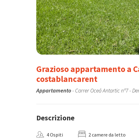
Grazioso appartamento a Ca
costablancarent
Appartamento
- Carrer Oceá Antartic nº7 - De
Descrizione
4 Ospiti
2 camere da letto