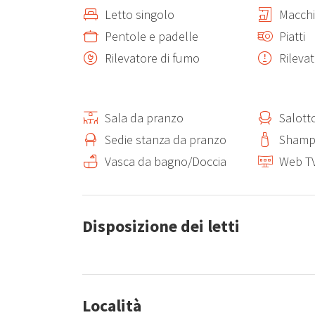
* Lavatrice
Letto singolo
Macchi
* Macchina da caffè
Pentole e padelle
Piatti
* Tostapane
Rilevatore di fumo
Rilevat
* Bollitore
* Spremiagrumi
* Stoviglie, posate e utensili da cucina
Sala da pranzo
Salott
Il soggiorno dispone di un comodo divano e di una Sma
Sedie stanza da pranzo
Sham
Vasca da bagno/Doccia
Web T
Per garantire il massimo comfort durante tutto l’ann
nel soggiorno e in entrambe le camere da letto.
Disposizione dei letti
Completano la dotazione:
* Porta blindata
* Finestre con doppi vetri per un eccellente isolamen
* Finiture di qualità
Località