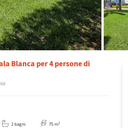
la Blanca per 4 persone di
nia
2
2 bagni
75 m