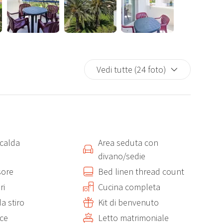
to matrimoniale da 160 x 190 cm e bagno privato con doccia.
Vedi tutte (24 foto)
ile che può essere utilizzato come letto matrimoniale da 160 x
sta sui giardini e sulla piscina condominiale, perfetta per
rate estive.
calda
Area seduta con
divano/sedie
cessario per un soggiorno senza pensieri:
sore
Bed linen thread count
ri
Cucina completa
a stiro
Kit di benvenuto
ice
Letto matrimoniale