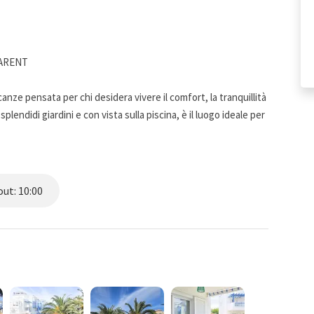
CARENT
ze pensata per chi desidera vivere il comfort, la tranquillità
plendidi giardini e con vista sulla piscina, è il luogo ideale per
Dénia.
ut: 10:00
Blanca, questo luminoso e confortevole appartamento di 75 m²
mente su un unico piano.
alla terrazza