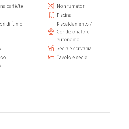
na caffè/te
Non fumatori
Piscina
ori di fumo
Riscaldamento /
Condizionatore
autonomo
o
Sedia e scrivania
rt TV per i momenti di relax.
poo
Tavolo e sedie
V
o, l’appartamento è dotato di aria condizionata indipendente
to termico e acustico