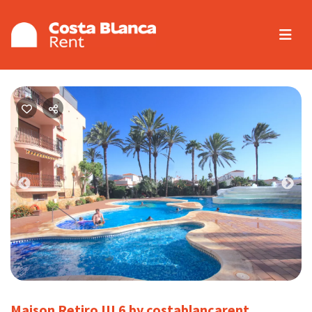
Previous
Nex
Maison Retiro III 6 by costablancarent