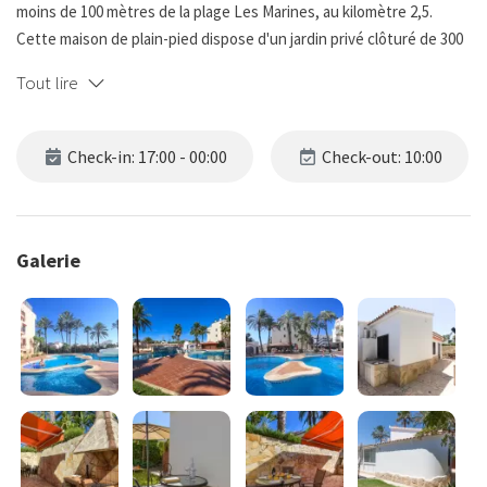
moins de 100 mètres de la plage Les Marines, au kilomètre 2,5.
Cette maison de plain-pied dispose d'un jardin privé clôturé de 300
mètres carrés le long de son périmètre.
Tout lire
Depuis la porte d'accès à la maison, vous pouvez accéder à la zone
résidentielle avec des jardins, une piscine pour adultes et enfants,
Check-in: 17:00 - 00:00
Check-out: 10:00
qui est surveillée par un maître nageur pendant l'été. Il y a
également un bar de plage près de la piscine offrant de la
nourriture et des boissons.
Galerie
La maison de plain-pied a 70 mètres carrés de surface habitable et
est répartie sur un seul niveau avec une terrasse vitrée chauffée
et fermée.
Vous entrez dans la maison par le salon-salle à manger, qui dispose
d'une cuisine ouverte entièrement équipée. Il y a une terrasse
vitrée fermée qui est bien protégée de la chaleur et climatisée ;
elle est reliée au jardin arrière de la maison. Le mobilier est de style