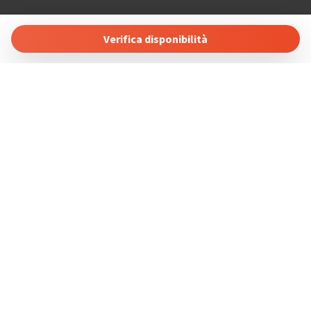
COSTABLANCARENT AND SALES. SL
Calle Carlos Senti 23 03700 Dénia, Alicante, Spain
Verifica disponibilità
Tel: +34 865689257
Gestisci Prenotazione
Termini e condizioni
Privacy Policy
Seguici sui social
Powered by