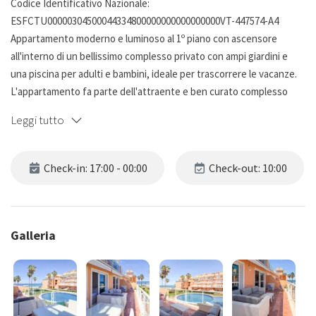
Codice Identificativo Nazionale:
ESFCTU00000304500044334800000000000000000VT-447574-A4
Appartamento moderno e luminoso al 1º piano con ascensore
all'interno di un bellissimo complesso privato con ampi giardini e
una piscina per adulti e bambini, ideale per trascorrere le vacanze.
L'appartamento fa parte dell'attraente e ben curato complesso
residenziale MIRADOR AL MAR, noto per la sua atmosfera
Leggi tutto
accogliente e familiare.
Il complesso residenziale è completamente recintato
Check-in: 17:00 - 00:00
Check-out: 10:00
perimetralmente con accesso pedonale diretto alla spiaggia di
Punta Estanyo sulla spiaggia Les Marines al KM 7.
Si accede all'appartamento attraverso l'ingresso, che conduce al
Galleria
soggiorno con zona pranzo arredata con mobili nuovi e moderni. È
dotato di SMART TV, WIFI e aria condizionata, con accesso a una
piacevole terrazza da cui è possibile osservare i bambini nel
giardino e in piscina, oltre a godere di una vista spettacolare sul