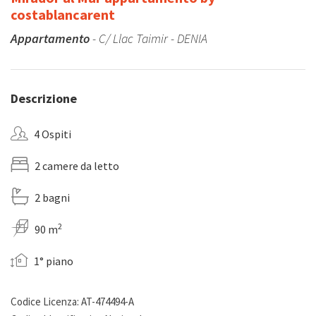
costablancarent
Appartamento
- C/ Llac Taimir - DENIA
Descrizione
4 Ospiti
2 camere da letto
2 bagni
2
90 m
1° piano
Codice Licenza: AT-474494-A