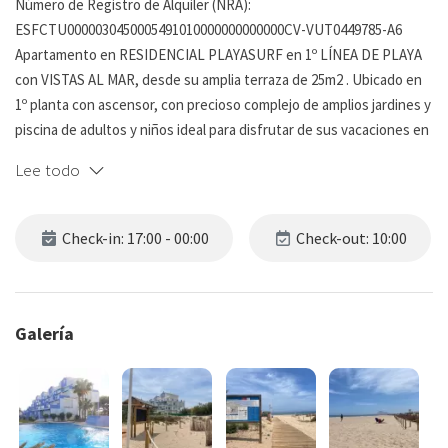
Número de Registro de Alquiler (NRA):
ESFCTU0000030450005491010000000000000CV-VUT0449785-A6
Apartamento en RESIDENCIAL PLAYASURF en 1º LÍNEA DE PLAYA
con VISTAS AL MAR, desde su amplia terraza de 25m2 . Ubicado en
1º planta con ascensor, con precioso complejo de amplios jardines y
piscina de adultos y niños ideal para disfrutar de sus vacaciones en
familia.
Lee todo
El apartamento pertenece a la atractiva y bien mantenida
urbanización PLAYASURF, conocida por su ambiente familiar en la
Check-in: 17:00 - 00:00
Check-out: 10:00
Playa Les Deveses ( Km 10 ) de Les Marines ).
Accedemos por el hall recibidor al apartamento desde allí podemos
acceder a la habitación principal climatizada con baño en suite y
Galería
salida a la terraza, La cocina americana, muy bien equipada con
todos los electrodomésticos., El salón comedor nos da acceso a
una agradable terraza muy amplia y equipada con dos grandes
toldos, con vistas al Mar, jardín y piscina .