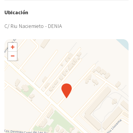
No fumadores
Ubicación
Ollas y sartenes
Piscina
C/ Riu Naciemieto - DENIA
Plancha para ropa
Platos
+
Ropa de cama
−
Sala de estar
Ventilador de techo
Vistas al mar
Web TV
WiFi de alta velocidad