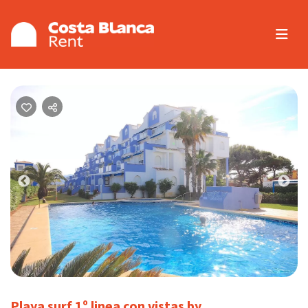
Previous
Nex
Playa surf 1º linea con vistas by