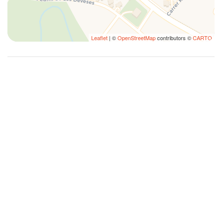
Leaflet
| ©
OpenStreetMap
contributors ©
CARTO