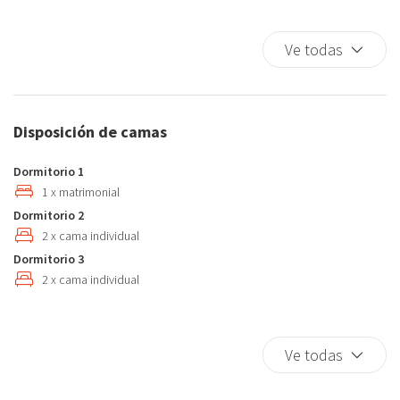
Bañera/Ducha
Cafetera/ Tetera
Ve todas
Calefacción / aire acondicionado independiente
Cama de matrimonio
Cama individual
Disposición de camas
Champú
Cocina completa
Dormitorio 1
Comedor
1 x matrimonial
Dormitorio 2
Copas
2 x cama individual
Cubiertos
Dormitorio 3
Detector de humo
2 x cama individual
Fogones
Kit de bienvenida
Lavadora
Ve todas
Lavavajillas
Mesa y sillas