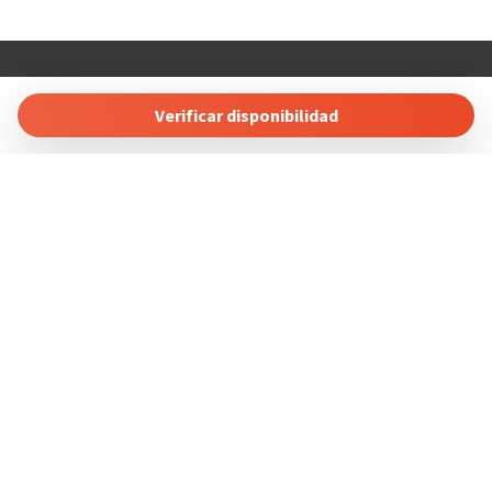
COSTABLANCARENT AND SALES. SL
Calle Carlos Senti 23 03700 Dénia, Alicante, Spain
Verificar disponibilidad
Tel: +34 865689257
Gestiona Reserva
Términos y condiciones
Política de privacidad
Síguenos en redes sociales
Powered by