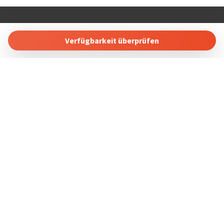
COSTABLANCARENT AND SALES. SL
Calle Carlos Senti 23 03700 Dénia, Alicante, Spain
Verfügbarkeit überprüfen
Tel: +34 865689257
Buchung Verwalten
Geschäftsbedingungen
Datenschutzbestimmungen
Folgen Sie uns in sozialen Netzwerken
Powered by