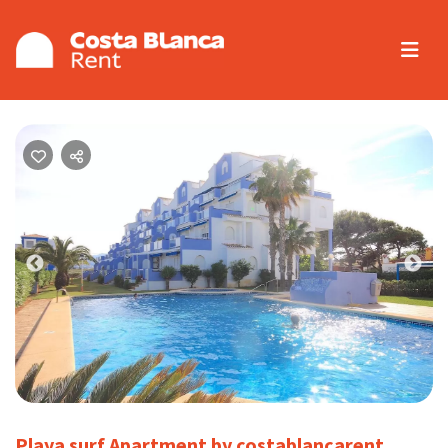
Previous
Nex
Playa surf Apartment by costablancarent