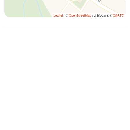
Leaflet
| ©
OpenStreetMap
contributors ©
CARTO