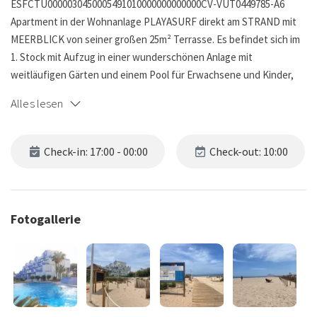
ESFCTU0000030450005491010000000000000CV-VUT0449785-A6
Apartment in der Wohnanlage PLAYASURF direkt am STRAND mit
MEERBLICK von seiner großen 25m² Terrasse. Es befindet sich im
1. Stock mit Aufzug in einer wunderschönen Anlage mit
weitläufigen Gärten und einem Pool für Erwachsene und Kinder,
ideal für einen Familienurlaub.
Alles lesen
Die Wohnung gehört zu der attraktiven und gut gepflegten
Urbanisation PLAYASURF, die für ihre familiäre Atmosphäre am
Check-in: 17:00 - 00:00
Check-out: 10:00
Strand Les Deveses (Km 10) der Les Marines bekannt ist.
Vom Eingangsbereich gelangen wir in die klimatisierte
Hauptschlafzimmer mit eigenem Bad und Zugang zur Terrasse. Die
Fotogallerie
offene Küche ist sehr gut ausgestattet mit allen Elektrogeräten.
Das Wohn- und Esszimmer führt zu einer großen und gemütlichen
Terrasse mit zwei großen Markisen, mit Blick auf das Meer, den
Garten und den Pool.