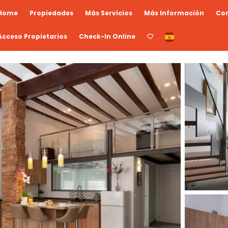
Home
Propiedades
Más Servicios
Más Información
Co
Acceso Propietarios
Check-In Online