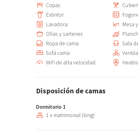
Copas
Cubier
ENTORNO
Extintor
Fogon
La playa más cercana, Punta Raset, está a escasos 15
Lavadora
Mesa y 
preparadas para niños. Para los más cómodos el Port 
Ollas y sartenes
Planch
Ropa de cama
Sala d
El port de Denia muy cercano también disfruta de toda
verano , discotecas.
Sofá cama
Ventil
WiFi de alta velocidad
Heatin
Las empresas de alquileres de Barcos, jet ski o multi
excursión a Ibiza o Formentera con Balearia también 
Ferrys .
Disposición de camas
Dormitorio 1
1 x matrimonial (king)