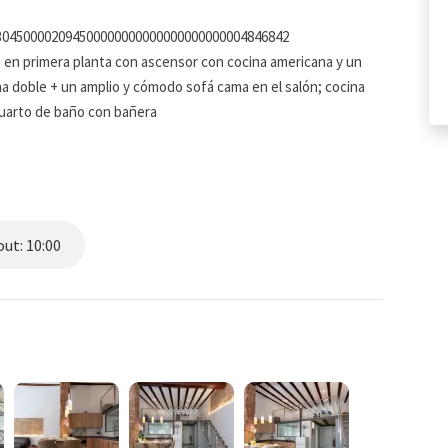
0304500002094500000000000000000000004846842
s en primera planta con ascensor con cocina americana y un
ma doble + un amplio y cómodo sofá cama en el salón; cocina
cuarto de baño con bañera
nado, de calidad y muy cómodo. Los espacios son luminosos y
e la zona como la piedra tosca típica en sus paredes.
es del mundo en sus idiomas originales ), wifi ,
ut: 10:00
etan este maravilloso espació. donde se ha empleado un
rico en la calle Mayor .Es la ubicación ideal en el centro del
ientemente renovado que consta de cuatro apartamentos
ccesibles por ascensor.
odo el edificio es muy eficiente energeticamente al contar