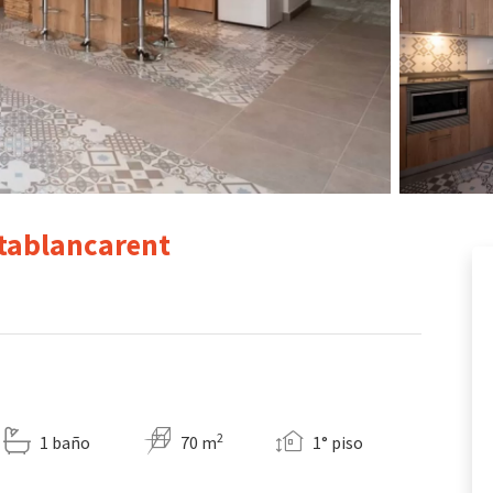
stablancarent
2
1 baño
70 m
1° piso