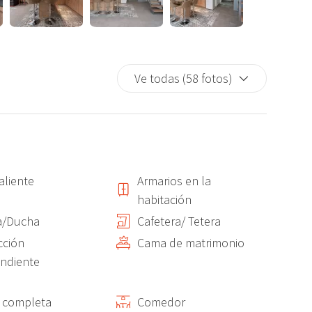
s de acceso al tráfico rodado , un lugar tradicional lleno de
de DENIA, Los vecinos son en su mayoría gente originaria de
Ve todas (58 fotos)
mable y cercano.
ndo de la Calle Loreto donde se concentra una gran oferta
aliente
Armarios en la
eo principal de la población que conecta con el Port de
habitación
a/Ducha
Cafetera/ Tetera
o posible parar frente al alojamiento para dejar maletas sin
cción
Cama de matrimonio
ndiente
 completa
Comedor