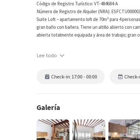
Código de Registro Turístico: VT-484684-A
Número de Registro de Alquiler (NRA): ESFCTU0000
Suite Loft – apartamento loft de 70m² para 4 persona
gran baño con bañera. Tiene un altillo abierto con ca
abierta totalmente equipada y área de trabajo; gran 
El apartamento tiene un diseño particularmente orde
Lee todo
acogedores con materiales decorativos tradicionales d
El aire acondicionado , IPTV ( Acceso a todos los canal
Check-in: 17:00 - 00:00
Check-o
electrodomésticos nuevos de primeras marcas, compl
cuidado diseño y materiales de muy alta calidad.
Apartamento Suite Loft se ubica dentro del centro histó
Galería
casco antiguo de Denia. En un edificio privado rec
separados lujosamente amueblados en tres plantas a
Las áreas comunes incluyen una sala de lavandería. T