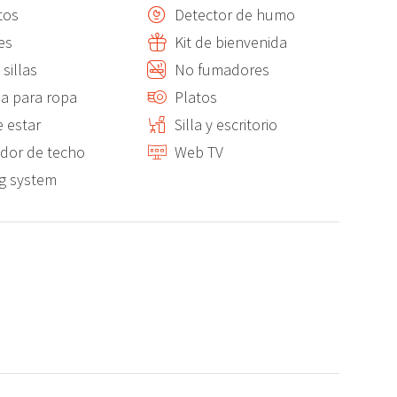
tos
Detector de humo
es
Kit de bienvenida
 minutos paseando , con su chiringuito e instalaciones
sillas
No fumadores
de Denia y esta playa disponen de un Parking amplio.
a para ropa
Platos
e estar
Silla y escritorio
 la oferta de Ocio y gastronomía gracias a sus terrazas de
ador de techo
Web TV
g system
 aventura también se concentran aquí en el Port. Una
es una buen plan cuando estas en Denia gracias a los Fast