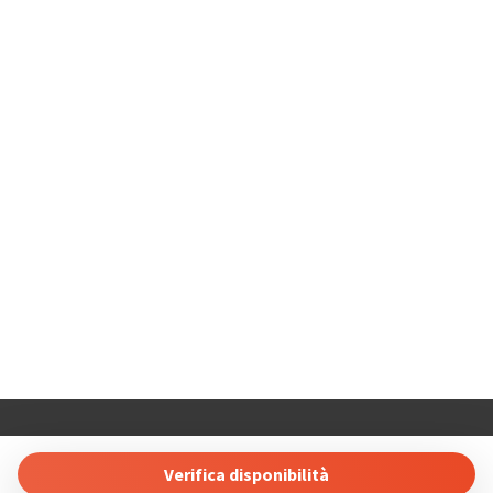
COSTABLANCARENT AND SALES. SL
Calle Carlos Senti 23 03700 Dénia, Alicante, Spain
Verifica disponibilità