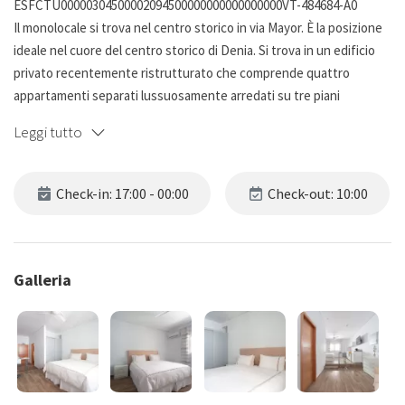
ESFCTU00000304500002094500000000000000000VT-484684-A0
Il monolocale si trova nel centro storico in via Mayor. È la posizione
ideale nel cuore del centro storico di Denia. Si trova in un edificio
privato recentemente ristrutturato che comprende quattro
appartamenti separati lussuosamente arredati su tre piani
accessibili tramite ascensore.
Leggi tutto
Il monolocale è di 35 mq ed è progettato per due persone al primo
piano con ascensore, con cucina a vista e un ampio bagno con
Check-in: 17:00 - 00:00
Check-out: 10:00
doccia. L'appartamento ha un design particolarmente curato, di alta
qualità e molto confortevole. Gli spazi sono luminosi e accoglienti,
con materiali decorativi moderni.
Galleria
Aria condizionata, IPTV (accesso a tutti i canali da tutto il mondo
nelle loro lingue originali), WiFi e nuovi elettrodomestici di alta
qualità completano questo meraviglioso spazio, in cui è stato
impiegato un design attento e materiali di alta qualità.