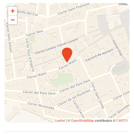
questa proprietà ha restrizioni sulle prenotazioni per gruppi di
Riscaldamento / Condizionatore autonomo
+
giovani. VT-484684-A.
Sala da pranzo
−
Salotto
Sedie stanza da pranzo
Shampoo
Tavolo e sedie
Utensili
Vasca da bagno/Doccia
Ventilatore a soffitto
Ventilatore a soffitto
Vista montagne
Web TV
WiFi ad alta velocità
Leaflet
| ©
OpenStreetMap
contributors ©
CARTO