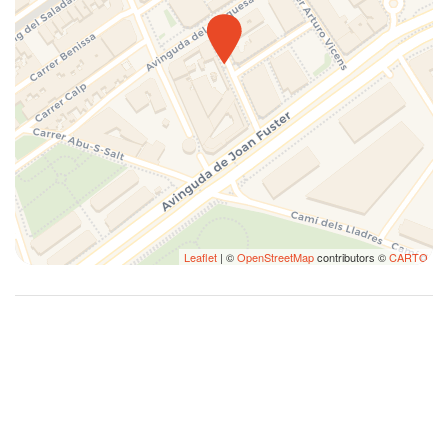
Tisch und Stühle
Töpfe und Pfannen
Die Unterkunft verfügt über keinen privaten Parkplatz, jedoch ist
kostenloses Parken in den umliegenden Straßen problemlos
Unabhängige Heizung / Klimaanlage
möglich. Zum Be- und Entladen können Sie direkt vor der
Vollständige Küche
Unterkunft halten.
Waschmaschine
Web-TV
⚠️ Wichtige Information
Willkommenspaket
Wohnzimmer
Aufgrund der Hausordnung sind Buchungen von Jugendgruppen
nicht erlaubt.
Leaflet
| ©
OpenStreetMap
contributors ©
CARTO
💬 Ihr Aufenthalt beginnt hier
Mit COSTABLANCARENT erwartet Sie eine Unterkunft, in der
Design, Komfort und Lage perfekt zusammenspielen – für einen
unvergesslichen Aufenthalt in Dénia.