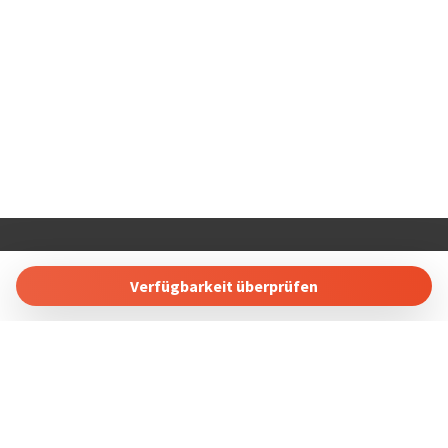
COSTABLANCARENT AND SALES. SL
Calle Carlos Senti 23 03700 Dénia, Alicante, Spain
Verfügbarkeit überprüfen
Tel: +34 865689257
Buchung Verwalten
Geschäftsbedingungen
Datenschutzbestimmungen
Folgen Sie uns in sozialen Netzwerken