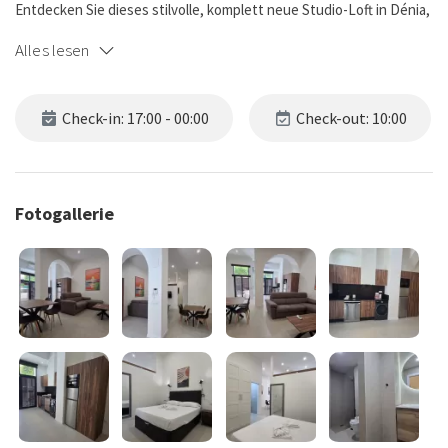
Entdecken Sie dieses stilvolle, komplett neue Studio-Loft in Dénia,
das für einen komfortablen, funktionalen und modernen
Alles lesen
Aufenthalt im Herzen der Stadt konzipiert wurde.
Nur wenige Gehminuten von der lebhaften Calle Marqués de
Check-in: 17:00 - 00:00
Check-out: 10:00
Campos und dem Puerto de Dénia entfernt, vereint diese
Unterkunft den Charme eines traditionellen Viertels mit der Nähe
zu Restaurants, Geschäften und Freizeitmöglichkeiten.
Fotogallerie
✨ Die Unterkunft
Dieses moderne Loft im Erdgeschoss bietet 40 m² optimal
gestalteten Wohnraum für bis zu 3 Personen:
Schlafzimmer mit Doppelbett (150x190 cm)
Komfortables Schlafsofa für 1 Personen im Wohnbereich
Voll ausgestattete, neue offene Küche
Modernes Badezimmer mit Dusche