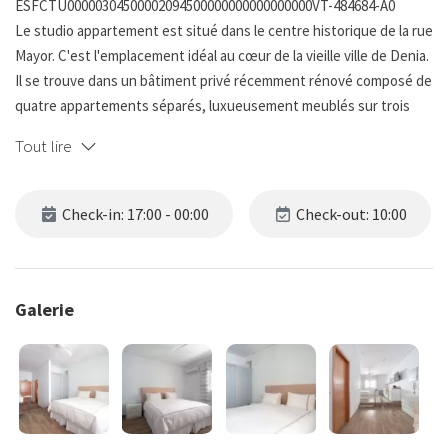
ESFCTU00000304500002094500000000000000000VT-484684-A0
Le studio appartement est situé dans le centre historique de la rue
Mayor. C'est l'emplacement idéal au cœur de la vieille ville de Denia.
Il se trouve dans un bâtiment privé récemment rénové composé de
quatre appartements séparés, luxueusement meublés sur trois
étages accessibles par un ascenseur.
Tout lire
Le studio appartement mesure 35 m² et est conçu pour deux
personnes au premier étage avec un ascenseur. Il dispose d'une
Check-in: 17:00 - 00:00
Check-out: 10:00
cuisine ouverte et d'une salle de bains spacieuse avec douche.
L'appartement présente un design particulièrement soigné, de
haute qualité et très confortable. Les espaces sont lumineux et
accueillants avec des matériaux de décoration modernes.
Galerie
La climatisation, l'IPTV (accès à toutes les chaînes du monde dans
leur langue d'origine), le WiFi et des appareils électroménagers
flambant neufs de grande qualité complètent cet espace
merveilleux, où une conception soignée et des matériaux de haute