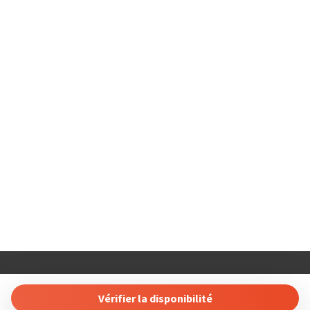
COSTABLANCARENT AND SALES. SL
Calle Carlos Senti 23 03700 Dénia, Alicante, Spain
Vérifier la disponibilité