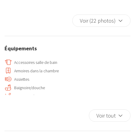
* Cuisine américaine entièrement équipée, neuve
* Salle de bain moderne avec douche
Voir (22 photos)
Chaque détail a été pensé pour garantir confort et praticité, avec
une distribution optimisée, des espaces lumineux et une
décoration contemporaine de qualité.
Équipements
---
Accessoires salle de bain
Armoires dans la chambre
### 🛋️ Équipements
Assiettes
* Climatisation
Baignoire/douche
* Smart TV
Bureau et chaises
* WiFi haut débit
Cafetière/théière
* Électroménagers neufs de grandes marques
Canapé-lit
Voir tout
Casseroles et poêles
Un choix idéal pour les couples, petites familles ou escapades
Chaises de salle à manger
urbaines.