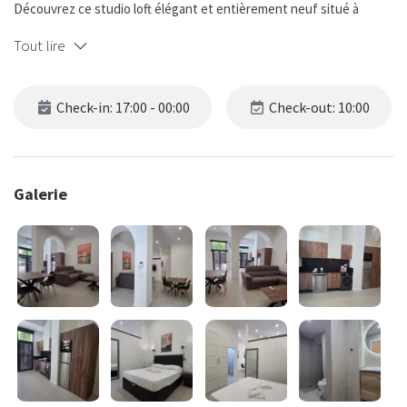
Découvrez ce studio loft élégant et entièrement neuf situé à
Dénia, conçu pour offrir un séjour confortable, fonctionnel et
Tout lire
moderne au cœur de la ville.
Idéalement situé à quelques minutes à pied de la dynamique Calle
Check-in: 17:00 - 00:00
Check-out: 10:00
Marqués de Campos et du Puerto de Dénia, ce logement combine
parfaitement le charme d’un quartier traditionnel avec la proximité
de restaurants, commerces et activités de loisirs.
Galerie
---
### ✨ Le logement
Ce loft moderne en rez-de-chaussée offre **45 m² parfaitement
agencés**, pouvant accueillir jusqu’à 3 personnes :
* Chambre avec lit double (150x190 cm)
* Canapé-lit confortable dans le salon 100cmx190cm