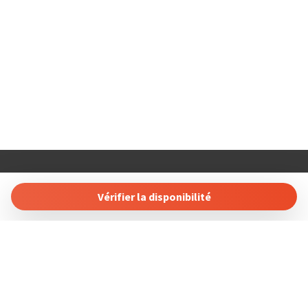
---
### ⚠️ Information importante
Conformément au règlement de la copropriété, **les réservations
de groupes de jeunes ne sont pas autorisées**.
---
COSTABLANCARENT AND SALES. SL
### 💬 Votre séjour commence ici
Calle Carlos Senti 23 03700 Dénia, Alicante, Spain
Vérifier la disponibilité
Tel: +34 865689257
Avec COSTABLANCARENT, profitez d’un espace où design,
confort et emplacement se réunissent pour vous offrir une
Gérer votre réservation
expérience inoubliable à Dénia.
Termes et conditions
Politique de confidentialité
Suivez-nous sur les réseaux sociaux